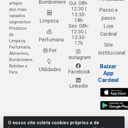
Bomboniere
Qui: 08h-
artigos
12:30 |
dos mais
Passo a
13:30-
variados
passo
18h
Limpeza
segmentos:
Sex: 08h-
Loja
Produtos
12:30 |
Cardeal
de
13:30-
Perfumaria
Limpeza,
17h
Site
Perfumaria,
Pet
Institucional
Alimentos,
Instagram
Bomboniere,
Baixar
Bebidas e
Utilidades
Facebook
Pets.
App
Cardeal
LinkedIn
O nosso site coleta cookies próprios e de
Cardeal Distribuidora - Estrada Alto do Moura, 582 - Alto