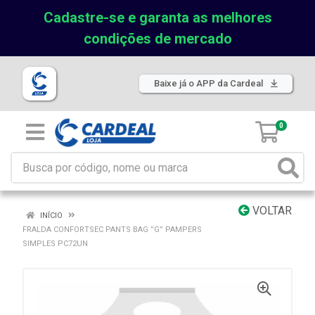
Cadastre-se e garanta as melhores
condições de mercado
Baixe já o APP da Cardeal
0
VOLTAR
INÍCIO
FRALDA CONFORTSEC PANTS BAG ”G” PAMPERS
SIMPLES PC72UN