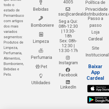
4005
Política de
todo o
Bebidas
Privacidade
estado de
sac@cardealdistribuidora
Pernambuco
Passo a
com artigos
Seg a Qui:
Bomboniere
passo
08h-12:30
dos mais
| 13:30-
variados
Loja
18h
segmentos:
Cardeal
Sex: 08h-
Limpeza
Produtos de
12:30 |
Limpeza,
Site
13:30-17h
Perfumaria,
Institucional
Perfumaria
Alimentos,
Instagram
Bomboniere,
Baixar
Pet
Bebidas e
App
Pets.
Facebook
Cardeal
Utilidades
LinkedIn