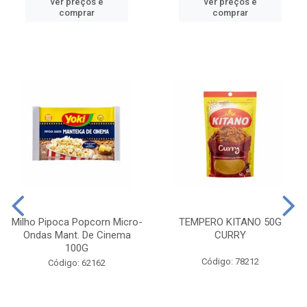
ver preços e
ver preços e
comprar
comprar
Milho Pipoca Popcorn Micro-
TEMPERO KITANO 50G
Ondas Mant. De Cinema
CURRY
100G
Código: 78212
Código: 62162