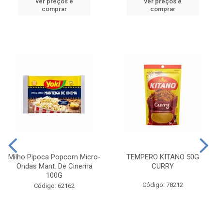
ver preços e
ver preços e
comprar
comprar
Milho Pipoca Popcorn Micro-
TEMPERO KITANO 50G
Ondas Mant. De Cinema
CURRY
100G
Código: 78212
Código: 62162