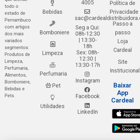
4005
Política de
todo o
Bebidas
Privacidade
estado de
sac@cardealdistribuidora
Pernambuco
Passo a
com artigos
Seg a Qui:
Bomboniere
passo
08h-12:30
dos mais
| 13:30-
variados
Loja
18h
segmentos:
Cardeal
Sex: 08h-
Limpeza
Produtos de
12:30 |
Limpeza,
Site
13:30-17h
Perfumaria,
Institucional
Perfumaria
Alimentos,
Instagram
Bomboniere,
Baixar
Pet
Bebidas e
App
Pets.
Facebook
Cardeal
Utilidades
LinkedIn