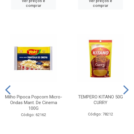
ver preços e
ver preços e
comprar
comprar
Milho Pipoca Popcorn Micro-
TEMPERO KITANO 50G
Ondas Mant. De Cinema
CURRY
100G
Código: 78212
Código: 62162