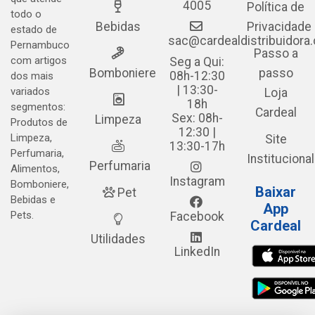
4005
Política de
todo o
Bebidas
Privacidade
estado de
sac@cardealdistribuidora
Pernambuco
Passo a
com artigos
Seg a Qui:
Bomboniere
passo
08h-12:30
dos mais
| 13:30-
variados
Loja
18h
segmentos:
Cardeal
Sex: 08h-
Limpeza
Produtos de
12:30 |
Limpeza,
Site
13:30-17h
Perfumaria,
Institucional
Perfumaria
Alimentos,
Instagram
Bomboniere,
Baixar
Pet
Bebidas e
App
Pets.
Facebook
Cardeal
Utilidades
LinkedIn